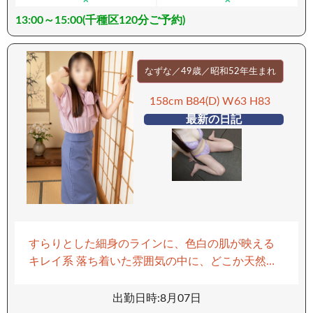
✕
✕
どベッドの中では、誰よりも濃密で情熱的。 純粋
13:00～15:00(千種区120分ご予約)
に快感を求め、エロスに没頭するそのギャップ
に、心も身体も奪われる。 そして彼女の真骨頂
は“ご奉仕”。 フェラニストと呼ぶに相応しい、緩
急自在の舌使い。 優しく、時に激しく、あなたを
なずな／49歳／昭和52年生まれ
責め立てるテクニックは、発射必至。 「こんな女
158cm B84(D) W63 H83
性が恋人だったら…」 嬉しい悲鳴と、体力の限界
最新の日記
はすぐそこに。 どうか全身で、愛に包まれるよう
な至福のひとときを。 最上のおもてなし、心ゆく
までご堪能ください。 ーーーーーーーーー 【移動
手段：電車】 ーーーーーーーーー
すらりとした細身のラインに、色白の肌が映える
キレイ系 落ち着いた雰囲気の中に、どこか天然で
柔らかな空気感をまとっています。 少し人見知り
な一面もありますが、打ち解けると一気に距離が
出勤日時:8月07日