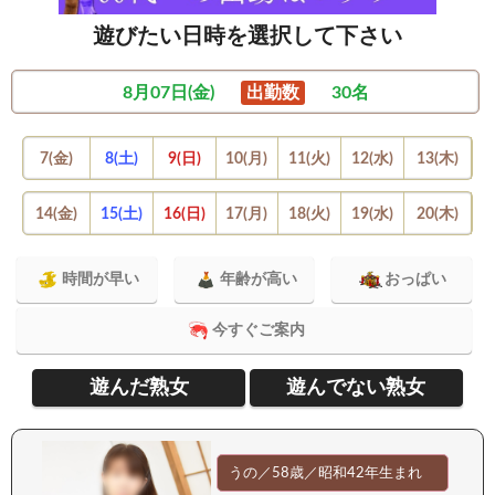
遊びたい日時を選択して下さい
8月07日(金)
出勤数
30名
7(金)
8(土)
9(日)
10(月)
11(火)
12(水)
13(木)
14(金)
15(土)
16(日)
17(月)
18(火)
19(水)
20(木)
時間が早い
年齢が高い
おっぱい
今すぐご案内
遊んだ熟女
遊んでない熟女
うの／58歳／昭和42年生まれ