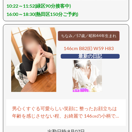
10:22～11:52(緑区90分接客中)
パンに張った血管へとそっと触れた瞬間… 「ビク
ッ」と跳ね上がる身体。 逃れられない快感の渦に
16:00～18:30(熱田区150分ご予約)
巻き込まれたあなたは、何度も果てそのたびに
「もっと…」と欲望を募らせることになるでしょ
う。 2回戦？3回戦？──いいえ、 満たされるま
ちなみ／57歳／昭和44年生まれ
で、何度でも。 さぁ、“華奢”という名の凶器に、
146cm B82(E) W59 H83
あなたの理性をすべて奪われてください。 快楽の
最新の日記
先にある絶頂を、存分に。 ーーーーーーーー 【移
動手段：車】 ーーーーーーーー
男心くすぐる可愛らしい笑顔に 整ったお顔立ちは
年齢を感じさせない程、お綺麗で 146㎝の小柄で
細身のボディは 思わず抱きしめて守ってあげたく
なる魔法の魅力の持ち主です 大人の女性ならでは
出勤日時:8月07日