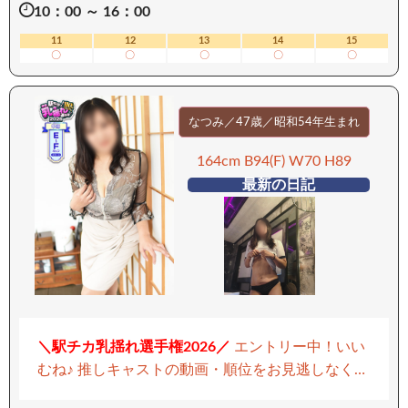
10：00 ～ 16：00
に駆られることでしょう。 華奢に見えて、お椀型
の可愛らしいお胸は見た目以上に感度抜群。 手の
11
12
13
14
15
〇
〇
〇
〇
〇
ひらで包み込めば、ぴくんと反応し…その仕草だけ
で、理性は崩壊寸前。 頬を赤らめながら、恥じら
いつつも 濃密に絡みつく彼女のカラダは、もはや
なつみ／47歳／昭和54年生まれ
理性では抗えない快楽装置。 想像を遥かに超える
ひとときを、どうぞたっぷりとお楽しみくださ
164cm B94(F) W70 H89
い。 ご予約必須の淫らな天使──今すぐご指名を。
最新の日記
ーーーーーーーーー 【移動手段：電車】 ーーーー
ーーーーー
＼駅チカ乳揺れ選手権2026／
エントリー中！いい
むね♪ 推しキャストの動画・順位をお見逃しなく！
▶ 駅チカ乳揺れ選手権2026なつみさんを見る
リピ