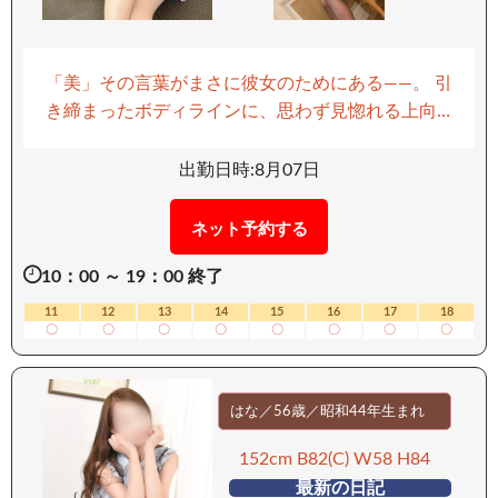
「美」その言葉がまさに彼女のためにある――。 引
き締まったボディラインに、思わず見惚れる上向
きヒップ。 そして、年齢をまるで感じさせない、
ぷるんと弾む美肌。 いつも優しさに満ちあふれ、
出勤日時:8月07日
細やかな気遣いと献身的な姿勢はまさに極上。 気
取らず親しみやすい性格で、誰もが心を許してし
ネット予約する
まいます。 そして感じた瞬間の艶やかな反応、そ
10：00 ～ 19：00 終了
のしなやかな動きに思わず心を奪われる…。 エロ
スにも一切の妥協なし。 日々探求を重ね、男性の
11
12
13
14
15
16
17
18
〇
〇
〇
〇
〇
〇
〇
〇
「気持ちいい」を知り尽くしたテクニックは圧巻
です。 極上の快感と癒しが織りなす、至福のひと
とき。 ぜひ、彼女との“本物”の時間をご体感くだ
はな／56歳／昭和44年生まれ
さい。 ーーーーーーーーーー 【移動手段：電車】
ーーーーーーーーーー
152cm B82(C) W58 H84
最新の日記