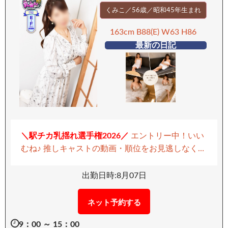
たい熟女さんになります。 ーーーーーーーー 【移
くみこ／56歳／昭和45年生まれ
動手段：車】 ーーーーーーーー
163cm B88(E) W63 H86
最新の日記
＼駅チカ乳揺れ選手権2026／
エントリー中！いい
むね♪ 推しキャストの動画・順位をお見逃しなく！
▶ 駅チカ乳揺れ選手権2026くみこさんを見る
まさ
に「天が二物を与えた」とはこの女性のこと。 爽
出勤日時:8月07日
やかな清涼感と、透き通るような素肌。 整った顔
立ちに、どこか妖艶な色気を纏いながらも、 物腰
ネット予約する
はしなやかで、お淑やか。 それでいて話せば気さ
9：00 ～ 15：00
くで親しみやすい…どこを切り取っても、まさにハ