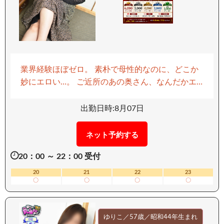
業界経験ほぼゼロ。 素朴で母性的なのに、どこか
妙にエロい…。 ご近所のあの奥さん、なんだかエ
ロいよな…そんな妄想、一度はしたことありません
か？ でも、まさか現実にその願望が叶うなんて！
出勤日時:8月07日
今まさに、その“禁断の扉”が開こうとしています。
「旦那とはもう何年も…」 溜まりに溜まった欲求
ネット予約する
を、一人でどうにか誤魔化す毎日。 だけど、もう
20：00 ～ 22：00 受付
限界。男に触れられたい。むさぼられたい。 そし
て…あなたに求めてしまう。 激しく、濃密に、
20
21
22
23
〇
〇
〇
〇
荒々しく。 でも時に、優しく…そっと包まれるよ
うに。 理性を脱ぎ捨て、ふたりの本能をぶつけ合
う背徳の時間。 すべては、今ここで──。 ーーー
ゆりこ／57歳／昭和44年生まれ
ーーーーー 【移動手段：車】 ーーーーーーーー