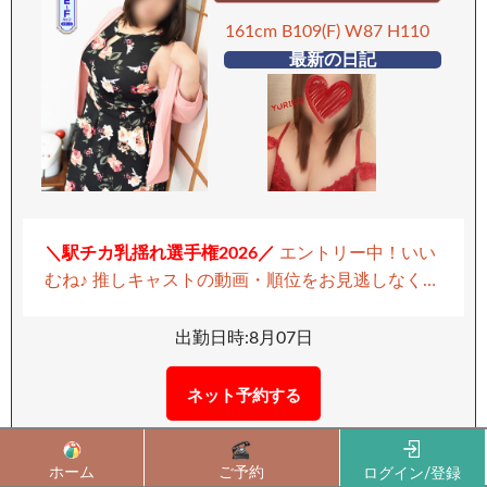
161cm B109(F) W87 H110
最新の日記
＼駅チカ乳揺れ選手権2026／
エントリー中！いい
むね♪ 推しキャストの動画・順位をお見逃しなく！
▶ 駅チカ乳揺れ選手権2026ゆりこさんを見る
リク
エスト予約受付中！
出勤時間外でも、お時間が合
出勤日時:8月07日
えば対応可能です。 リクエスト予約お気軽にどう
ぞ。
綺麗なお顔立ちに気立ての良い「ゆりこ」さ
ネット予約する
ん 貴方様の事を一番に考え、求めていることに素
11：00 ～ 20：00 受付
直に応じてくれる 色気が溢れて止まらない、まさ
に“イイ女” 貴方様の欲望を叶える、ホスピタリテ
ホーム
ご予約
ログイン/登録
11
12
13
14
15
16
17
18
19
20
21