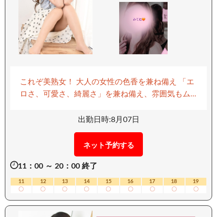
これぞ美熟女！ 大人の女性の色香を兼ね備え 「エ
ロさ、可愛さ、綺麗さ」を兼ね備え、雰囲気もム
ードも満点◎ 大人っぽい容姿とは裏腹な可愛い甘
い声も魅力のひとつ！！ 一瞬で場を和まし、楽し
出勤日時:8月07日
いひと時を過ごせると思います。 最初は、まるで
恋人のように優しいキスから・・・ 貴方も美熟女
ネット予約する
にどっぷりとはまってみませんか？ 二人きりの秘
11：00 ～ 20：00 終了
密のお時間をご堪能下さいm(__)m 移動手段：電車
11
12
13
14
15
16
17
18
19
〇
〇
〇
〇
〇
〇
〇
〇
〇