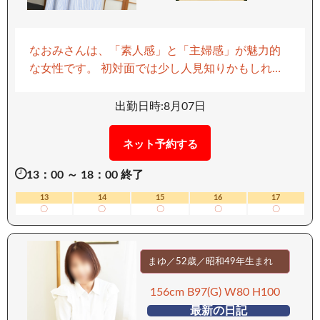
なおみさんは、「素人感」と「主婦感」が魅力的
な女性です。 初対面では少し人見知りかもしれま
せんが、その奥には強い性欲と濃厚なサービスが
潜んでいます。 Eカップの巨乳は、柔らかな丸みと
出勤日時:8月07日
優しさを兼ね備え、あなたの視線を引き寄せるこ
とでしょう。 彼女の敏感体質は、まるで触れるだ
ネット予約する
けで心臓が高鳴るような興奮をもたらします。 彼
13：00 ～ 18：00 終了
女の濃厚フェラは一度体験すれば忘れられない…と
評判らしく 愛嬌たっぷりのサービスで、まるで恋
13
14
15
16
17
〇
〇
〇
〇
〇
人のように寄り添ってくれるその姿は、理性を溶
かすほどの甘美なひとときです。 なおみさんの受
け身好きな性格は、あなたのリードを待ち望んで
まゆ／52歳／昭和49年生まれ
いるかのように心地よい安心感を与えてくれま
す。 新鮮な魅力であなたを虜にすること間違いな
156cm B97(G) W80 H100
し！ 潮吹きの瞬間は、なおみさんの感情の高まり
最新の日記
をダイレクトに感じることができ 更にその魅力を