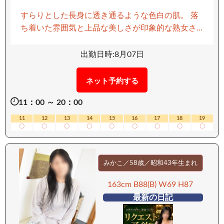
ーー 【移動手段：電車】 ーーーーーーーー
すらりとした長身に透き通るような色白の肌。 落
ち着いた雰囲気と上品な美しさが印象的な熟女さ
んです♪ 華やかさがありながらも気取ったところは
なく、 どこか素人らしい初々しさを感じさせるの
出勤日時:8月07日
が彼女の魅力。 経験はまだ浅く、ふとした仕草や
表情からも自然体の可愛らしさが伝わってきま
ネット予約する
す。 人と接することが好きで、相手に喜んでもら
11：00 ～ 20：00
うために一生懸命なタイプ。 マッサージも得意
で、優しく寄り添いながら心も身体もリラックス
11
12
13
14
15
16
17
18
19
〇
〇
〇
〇
〇
〇
〇
〇
〇
させてくれます。 落ち着いた大人の魅力と、経験
の浅い女性ならではの新鮮さ。 そのギャップに惹
かれる方も多いはず。 穏やかな時間を過ごしたい
みかこ／58歳／昭和43年生まれ
方、癒しと上質なひとときを求める方にぜひおす
すめしたい女性です。 ーーーーーーーーーー 【移
163cm B88(B) W69 H87
動手段：電車】 ーーーーーーーーーー
最新の日記