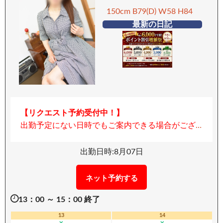
150cm B79(D) W58 H84
最新の日記
【リクエスト予約受付中！】
出勤予定にない日時でもご案内できる場合がござ
います。
ご希望の日時をお気軽にお問い合わせください。
出勤日時:8月07日
「清楚な外見に、秘めた情熱。」 透き通るような
白い肌に、華奢で繊細な手足。 くびれた腰が、静
ネット予約する
かに色気を放つ。 一途に見つめてくるつぶらな瞳
13：00 ～ 15：00 終了
その瞳が、感じた瞬間に潤み、揺れる様は…まさに
絶景。 一見、淡泊そうに見える奥ゆかしさ。 けれ
13
14