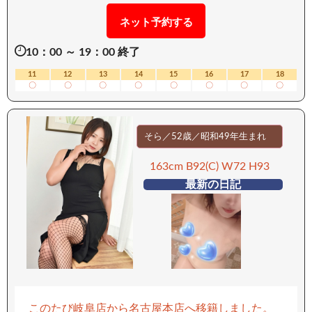
縮まり、 素直で可愛らしい表情を見せてくれるタ
イプ。 そのギャップに心を掴まれる方も多いはず
ネット予約する
です。 相手を喜ばせることが好きな奉仕タイプ
10：00 ～ 19：00 終了
で、丁寧で想いのこもった触れ合いが魅力。 フェ
ラも得意で、ゆったりとしたリズムで心地よい時
11
12
13
14
15
16
17
18
〇
〇
〇
〇
〇
〇
〇
〇
間を演出してくれます。 基本は寄り添うようなス
タイルですが、時には少し積極的に責める一面
も。 お相手に合わせて変化する柔軟さも、大人の
そら／52歳／昭和49年生まれ
女性ならではの魅力です。 癒しと心地よさ、そし
てほんのりとした刺激。 ゆっくりと距離を縮めた
163cm B92(C) W72 H93
い方におすすめの女性です。 ーーーーーーーー
最新の日記
【移動手段：電車】 ーーーーーーーー
このたび岐阜店から名古屋本店へ移籍しました。