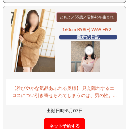
緩急のあるテクニックで、じわじわと高まる時間
を演出してくれます。 清楚な雰囲気の中に秘めた
情熱。 大人の余裕と感度の高さを兼ね備えた、特
ともよ／55歳／昭和46年生まれ
別なひとときを味わえる女性になります。 ーーー
160cm B98(F) W69 H92
ーーーーー 【移動手段：車】 ーーーーーーーー
最新の日記
【雅びやかな気品あふれる奥様】 見え隠れするエ
ロスについ引き寄せられてしまうのは、男の性。
気さくに挨拶してくれるエロそうな奥様はいませ
んか？ 婀娜っぽい声 服の上からでも主張する大き
出勤日時:8月07日
なおっぱい 衰えを知らないFカップ 後ろから揉み
しだき、高感度の乳首を優しくこねくり回す…そし
ネット予約する