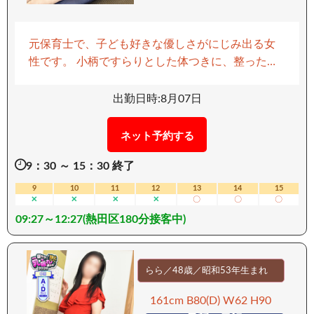
元保育士で、子ども好きな優しさがにじみ出る女
性です。 小柄ですらりとした体つきに、整った綺
麗な顔立ちが印象的。 透き通るような色白の肌と
美しいボディラインも魅力のひとつです。 穏やか
出勤日時:8月07日
で癒し系の雰囲気に、自然と心が和むこと間違い
なし。 優しさと美しさを兼ね備えた、特別な存在
ネット予約する
です。 ーーーーーーーーー 【移動手段：車】 ーー
9：30 ～ 15：30 終了
ーーーーーーー
9
10
11
12
13
14
15
✕
✕
✕
✕
〇
〇
〇
09:27～12:27(熱田区180分接客中)
らら／48歳／昭和53年生まれ
161cm B80(D) W62 H90