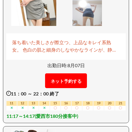
落ち着いた美しさが際立つ、上品なキレイ系熟
女。 色白の肌と細身のしなやかなラインが、静か
な色気を漂わせます。 そっと寄り添う距離感と優
しい雰囲気で、 恋人同士のように過ごすイチャイ
出勤日時:8月07日
チャとした時間が大好き。 甘く濃密なひとときを
大切にしてくれる、包容力のあるタイプです。 微
ネット予約する
乳ならではの繊細な感度の高さも魅力のひとつ。
11：00 ～ 22：00 終了
触れ合うたびに伝わる素直な反応に、思わず夢中
になってしまうことでしょう。 特にフェラは得意
11
12
13
14
15
16
17
18
19
20
21
✕
✕
✕
✕
〇
〇
〇
〇
〇
〇
〇
分野で、丁寧で想いのこもった愛撫は格別。 さら
11:17～14:17(愛西市180分接客中)
にM気質な一面もあり、求められるほどに高まっ
ていく姿は思わず支配欲をくすぐります。 ゆった
りとした癒しと官能を味わいたい方におすすめし