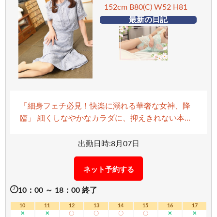
級の魅力を、ぜひ今すぐ体感してください… ーー
152cm B80(C) W52 H81
ーーーーーーーー 【移動手段：電車】 ーーーーー
最新の日記
ーーーーー
「細身フェチ必見！快楽に溺れる華奢な女神、降
臨」 細くしなやかなカラダに、抑えきれない本能
を掻き立てられる。 その儚げな容姿からは想像も
できないほど、内に秘めたエロスは濃厚で淫靡。
出勤日時:8月07日
徹底した“男性優先”の姿勢。 あなたの一挙手一投
足を見逃さず、心の奥まで読み取って応えるテク
ネット予約する
ニックは、まさにプロフェッショナル。 何気ない
10：00 ～ 18：00 終了
スキンシップから始まる官能。 細く柔らかな指先
が、ゆっくりと肌を這い、鋭敏な性感をじっくり
10
11
12
13
14
15
16
17
✕
✕
〇
〇
〇
〇
✕
✕
と炙り出す… そして、優しく触れた舌先が、パン