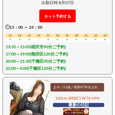
ート率、驚異の高さ。 一度触れたら、また逢いた
出勤日時:8月07日
くなる。 そう言われるのには、理由があります。
おっとりとした穏やかな口調。 すべてを包み込む
ネット予約する
ような優しさと母性。 心の距離を一気に縮める気
13：00 ～ 24：00
配り、そして身体を満たす洗練された技。 奥様や
彼女には話せない性癖。 その奥深い欲望すら、受
13
14
15
16
17
18
19
20
21
22
23
✕
✕
✕
〇
✕
✕
✕
✕
✕
✕
✕
け入れてくれる安心感と懐の深さ。 快楽に溺れる
13:35～15:05(稲沢市90分ご予約)
心地よさを、どうか一度体験してください。 百聞
は一遊に如かず。 気づけばまた、彼女を求めてい
17:00～19:00(熱田区120分ご予約)
る自分に気づくはず。 お遊びは、どうか計画的
20:00～21:30(千種区90分ご予約)
に。 プレミア指名女性 ※特別指名料￥1,000を頂
22:00～0:00(千種区120分ご予約)
いております。 ーーーーーーーーー 【移動手段：
電車】 ーーーーーーーーー
まや／53歳／昭和47年生まれ
160cm B98(C) W76 H94
最新の日記