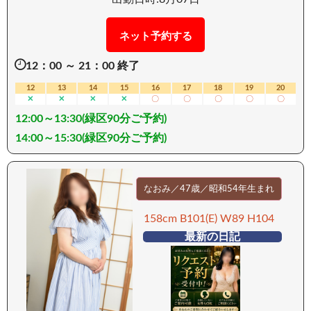
の上品な物腰で時折見せる可愛らしく色っぽい笑
顔が 彼女の魅力をより輝かせて見せてくれます 年
ネット予約する
齢とともに高まる性への欲求… 昔は抑えられない
12：00 ～ 21：00 終了
こともあったのだとか！？ まだ業界経験の浅い彼
女ですが喜んでももらうのが大好きで ご奉仕した
12
13
14
15
16
17
18
19
20
✕
✕
✕
✕
〇
〇
〇
〇
〇
くてたまらないとの事です！ キスも大好きでお客
12:00～13:30(緑区90分ご予約)
様から求められると スイッチが入ってしまうのは
ここだけのお話です！ 愛想が良くルックスが抜群
14:00～15:30(緑区90分ご予約)
で一度出逢ってしまうと 彼女の虜となる事は一目
瞭然、 まるで本当の恋人と過ごしているかの様な
接客という枠を超えた自然な距離感は きっと、満
なおみ／47歳／昭和54年生まれ
足していただけることでしょう ーーーーーーーー
158cm B101(E) W89 H104
ー 【移動手段：車】 ーーーーーーーーー
最新の日記