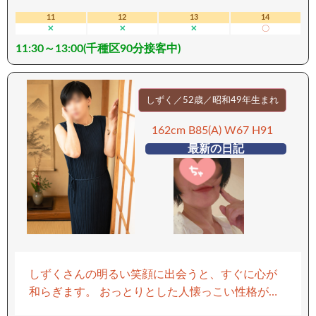
イクラス。 男なら誰しも一度は「こんな女性を抱
11
12
13
14
✕
✕
✕
〇
きしめてみたい」と願うはず。 そしてその願い
11:30～13:00(千種区90分接客中)
が、現実になる瞬間を味わえる皆様が羨ましい限
りです。 けれど、当の本人はと言えば—— そんな
自身の魅力をひけらかすこともなく、むしろ控え
めで謙虚。 「目の前のあなたを喜ばせたい」 その
しずく／52歳／昭和49年生まれ
一心で、心を込めたご奉仕をしてくれます。 あ
162cm B85(A) W67 H91
あ…本音を語りすぎたかもしれません。 もし少し
最新の日記
でもハードルが上がってしまっていたら、ごめん
なさい。 でも、それほどまでに“特別”な存在なん
です。 ※喘息持ちですので接客中の喫煙はお控え
ください ーーーーーーーーー 【移動手段：車】 ー
ーーーーーーーー
しずくさんの明るい笑顔に出会うと、すぐに心が
和らぎます。 おっとりとした人懐っこい性格が、
誰とでも親しみやすい雰囲気を作り出します。 キ