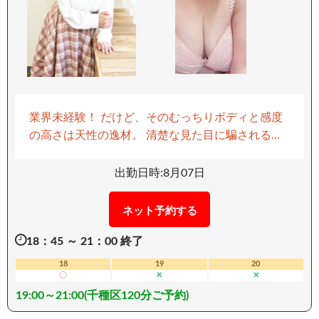
引き立てます。 この特別な体験を、ぜひあなたの
目で確かめてください。 一度会えば、その虜にな
ること間違いありません。 濃密な時間を体感して
ください！ ーーーーーーーーーー 【移動手段：電
車】 ーーーーーーーーーー
業界未経験！ だけど、そのむっちりボディと感度
の高さは天性の逸材。 清楚な見た目に騙されるこ
となかれ。 一度スイッチが入れば、ビクビクと全
身で快感を受け止めるその姿に、誰もが心を奪わ
出勤日時:8月07日
れます。 特に下半身の反応は圧巻。 潮が吹き出す
たびに乱れる吐息と潤む瞳… まるで恋人とひとつ
ネット予約する
になったかのような、リアルな交わり。 素朴で可
18：45 ～ 21：00 終了
愛らしい笑顔の奥に秘められた、“知らなかった自
分”を開花させていくその過程に、あなたもきっと
18
19
20
〇
✕
✕
魅了されるはず。 ぜひその手で、優しく導いてあ
19:00～21:00(千種区120分ご予約)
げてください。 “はじめて”の快感と悦びを、共に
分かち合えることでしょう。 ーーーーーーーーー