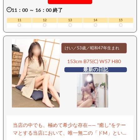
て漏れる吐息… 大きく育った肉棒をそっと後ろ手
11：00 ～ 16：00 終了
で擦りだす彼女。 高まる二人の興奮に耐え切れ
ず、振り向き熱いキスと抱擁。 上目遣いで始まる
11
12
13
14
15
〇
〇
〇
〇
〇
フェラ。口内の熱さがダイレクトに… 熱く燃える
ようなお時間を… ーーーーーーーーーー 【移動手
段：電車】 ーーーーーーーーーー
けい／53歳／昭和47年生まれ
153cm B75(C) W57 H80
最新の日記
当店の中でも、極めて希少な存在—— "癒し"をテー
マとする当店において、唯一無二の「ドM」とい