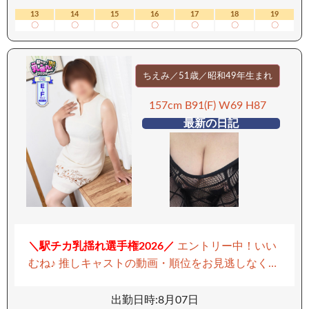
ていけば 貴方色に染まった「あやめ」さんの悶え
13
14
15
16
17
18
19
〇
〇
〇
〇
〇
〇
〇
るお姿は格別なものがあり 貴方様だけが特別に味
わえることとなるでしょう！ 濃厚でねっとりとし
たお口でのご奉仕は彼女の虜になってしまいます
ちえみ／51歳／昭和49年生まれ
プレイ後はまったりおくつろぎください 彼女の人
懐っこく聞き上手で恋人のような時間をお過ごし
157cm B91(F) W69 H87
いただけます。 皆さまからのご予約を心よりお待
最新の日記
ちしております ーーーーーーーーー 【移動手段：
電車】 ーーーーーーーーー
リクエスト出勤受付
中！
女性にメッセージもしくはお店まで電話下さ
い！ お客様のご都合に合わせて女性に直接交渉し
ます！
＼駅チカ乳揺れ選手権2026／
エントリー中！いい
むね♪ 推しキャストの動画・順位をお見逃しなく！
▶ 駅チカ乳揺れ選手権2026ちえみさんを見る
出会
うと自然と心が溶けていくような、甘い主婦の魅
出勤日時:8月07日