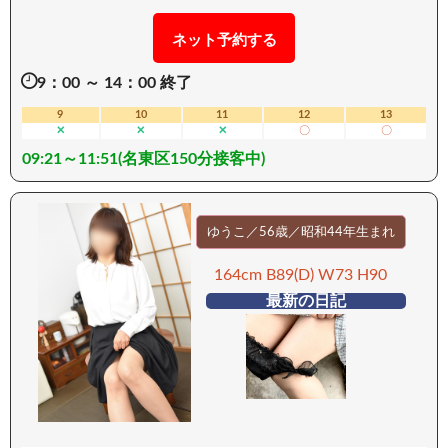
力が詰まった癒し系美女 明るい笑顔が周りを照ら
すちえみさんは、可愛い顔立ちにぴったりな巨乳
ネット予約する
と美尻の組み合わせが、 視線を釘付けにせずには
9：00 ～ 14：00 終了
いられないでしょう。 まるで恋人同士のように人
懐っこく寄り添う彼女の存在感は、 主婦らしい優
9
10
11
12
13
✕
✕
✕
〇
〇
しさが溶け込んだ癒しのオーラを放っています。
09:21～11:51(名東区150分接客中)
そんな彼女の愛嬌たっぷりなサービスは、イチャ
イチャ好きでキスが大好きとあって、 受け身を好
む姿勢が敏感体質を刺激し、ド淫乱な一面が垣間
見えるはずです。 濃厚な密着プレイで、体温が伝
ゆうこ／56歳／昭和44年生まれ
わるほどねっとりと絡みつく舌使いが、 ぐちゅぐ
164cm B89(D) W73 H90
ちゅと官能的な音を立てながら、理性が吹き飛ぶ
最新の日記
ような快感を与えてくれます。 さらに、びくんび
くんと反応する敏感な体が、じゅるじゅると甘く
蕩ける余韻を残し… 腰が砕けそうになるまで、夢
中にさせること間違いなしでしょう。 こんな女神
のような彼女との時間、今すぐ味わってくださ
い！ もう我慢できないはずですよ。 ーーーーーー