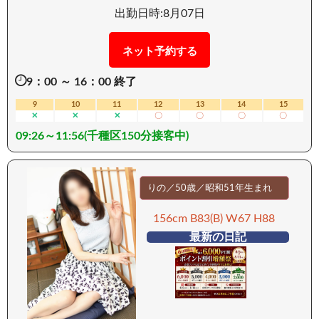
レイなボディのしずくさんは、Aカップの可愛らし
出勤日時:8月07日
い胸がさりげない魅力です。 柔らかな肌が触れた
くなるような、視線を釘付けにする魅力がありま
ネット予約する
す。 ご奉仕好きなしずくさんは、濃厚フェラで相
9：00 ～ 16：00 終了
手を優しく包み込みます。 イチャイチャ好きで密
着したプレイは、忘れられない甘い記憶を残すで
9
10
11
12
13
14
15
✕
✕
✕
〇
〇
〇
〇
しょう。 絡みつくような優しい動きが特徴です。
09:26～11:56(千種区150分接客中)
甘美な時間の中で、虜になるような快感を体感し
てください。 心臓が高鳴るような興奮をぜひ味わ
ってみてください… ーーーーーーーーーー 【移動
手段：電車】 ーーーーーーーーーー
りの／50歳／昭和51年生まれ
156cm B83(B) W67 H88
最新の日記