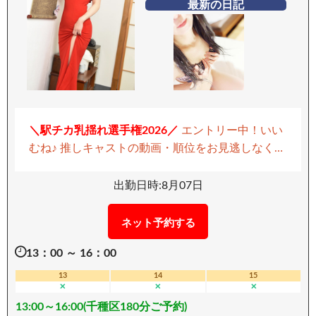
最新の日記
＼駅チカ乳揺れ選手権2026／
エントリー中！いい
むね♪ 推しキャストの動画・順位をお見逃しなく！
▶ 駅チカ乳揺れ選手権2026ららさんを見る
すらり
と細身で色白の肌が映える、上品なキレイ系女性
出勤日時:8月07日
になります。 元トヨタフロントレディーという経
歴を持ち、立ち居振る舞いの美しさと丁寧な接客
ネット予約する
はまさに一流です。 現在はマッサージのお仕事に
13：00 ～ 16：00
も携わっており、触れ方ひとつにも確かな技術と
優しさが感じられます。 繊細で感受性が高く、触
13
14
15
✕
✕
✕
れ合いの中で素直に伝わる反応も大きな魅力のひ
13:00～16:00(千種区180分ご予約)
とつ。 特にフェラは得意分野。 器用に動く舌先と