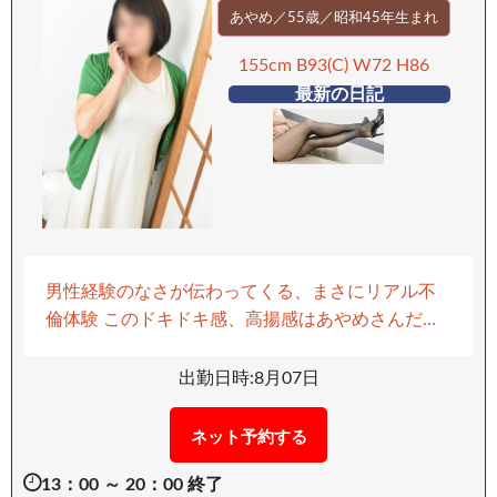
あやめ／55歳／昭和45年生まれ
155cm B93(C) W72 H86
最新の日記
男性経験のなさが伝わってくる、まさにリアル不
倫体験 このドキドキ感、高揚感はあやめさんだけ
の特権です！ お会いした時は、とても親しみやす
く 初めてのお遊びでも緊張せず、楽しい時間をお
出勤日時:8月07日
約束いたします！ ベットに入った瞬間まさに生娘
の様な初々しさで頬を染め 期待感からの高揚感で
ネット予約する
これから起こる秘め事に興奮度MAX！？ なかなか
13：00 ～ 20：00 終了
自分からアプローチ出来ないので優しくひも解い