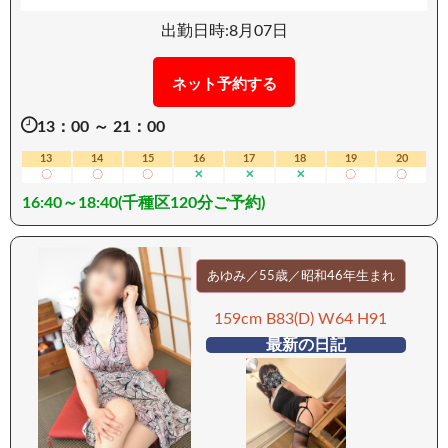
う言葉が、ここまで自然に似合う女性は彼女しか
いません。 まさに本物。 従順で、偽りのない奉仕
出勤日時:8月07日
精神。 奉仕することこそが生きがいであり、男性
の言葉・仕草・そして表情のひとつひとつを丁寧
ネット予約する
に読み取り、どうすれば喜んでもらえるのかを、
13：00 ～ 21：00
全身で感じ取りながら応えてくれる女性です。 彼
女の全身全霊のご奉仕は、男の征服欲を深く刺激
13
14
15
16
17
18
19
20
〇
〇
〇
✕
✕
✕
〇
〇
し、これまでにない快感と満足感をきっともたら
16:40～18:40(千種区120分ご予約)
してくれることでしょう。 「ドMの女性と過ごす
時間が、ここまで深く濃密なものだったとは…」
そんな新たな扉を、あなた自身が開くかもしれま
せん。 まだドM女性を知らない方も。 ぜひ一度、
あゆみ／55歳／昭和46年生まれ
その世界をご体感ください。 きっと、忘れられな
159cm B83(D) W64 H91
いひと時となるはずです。 ーーーーーーーーー
最新の日記
【移動手段：車】 ーーーーーーーーー