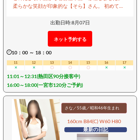
柔らかな笑顔が印象的な【そら】さん。 初めて会
った瞬間から緊張をほぐしてくれるような親しみ
やすさと、包み込むような優しさを兼ね備えた素
出勤日時:8月07日
敵な人妻さんです。 人懐っこい性格で会話も弾み
やすく、一緒にいるだけで自然と心が軽くなるよ
ネット予約する
うな居心地の良さが魅力。 相手を気遣うことがで
10：00 ～ 18：00
きる面倒見の良さもあり、つい甘えたくなってし
まう方も多いはずです。 スラリとした美しいボデ
11
12
13
14
15
16
17
✕
✕
〇
〇
〇
✕
✕
ィラインに加え、女性らしい魅力が際立つ後ろ姿
11:01～12:31(熱田区90分接客中)
も見逃せません。 上品な色気をまといながらも気
取らない雰囲気で、幅広い年代のお客様から好ま
16:00～18:00(一宮市120分ご予約)
れるタイプです。 楽しい時間を共有することが大
好きで、相手の気持ちに寄り添いながら二人だけ
の特別なひとときを演出してくれるでしょう。 笑
さな／55歳／昭和46年生まれ
顔・優しさ・大人の魅力。 そのすべてが詰まった
160cm B84(C) W60 H80
【そら】さんとの時間をぜひお楽しみください。
最新の日記
ーーーーーーーーーー 【移動手段：車】 ーーーー
ーーーーーー