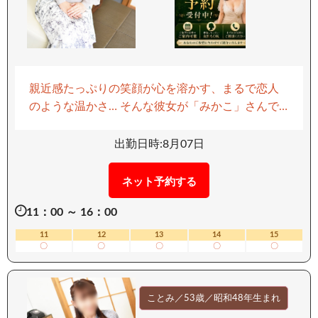
親近感たっぷりの笑顔が心を溶かす、まるで恋人
のような温かさ… そんな彼女が「みかこ」さんで
す。 スレンダーな体躯にくびれの曲線美が際立
ち、柔らかな肌は触れただけで虜になるでしょ
出勤日時:8月07日
う！ 明るく人懐っこい性格が、話しやすい雰囲気
を作り出し、初対面でもすぐに打ち解けられま
ネット予約する
す。 完全業界未経験だからこそ、新鮮な愛嬌たっ
11：00 ～ 16：00
ぷりサービスが待っているのです。 彼女の敏感体
質は、甘く蕩ける吐息を誘い、興奮を高めてくれ
11
12
13
14
15
〇
〇
〇
〇
〇
るはず… 密着した瞬間、トロけるような柔らかさ
と絡みつく温かさが、夢心地のひとときを約束し
ます。 心臓が高鳴るような衝動に駆られ、忘れら
ことみ／53歳／昭和48年生まれ
れない快感が訪れること間違いなし！ そんな反則