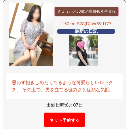
ー 【移動手段：電車】 ーーーーーーーーーー
きょうか／53歳／昭和48年生まれ
150cm B78(D) W59 H77
最新の日記
思わず抱きしめたくなるような可愛らしいルック
ス。 その上で、男を立てる健気さと従順な気配
り…たまりません。 一歩下がって付いてくるその
姿勢は、支配欲をくすぐり、「俺のものにした
出勤日時:8月07日
い」と本能が叫び出すはず。 透き通るような真っ
白な素肌は、丁寧な手入れと美意識の結晶。 その
ネット予約する
肌に触れた瞬間、思わず舌を這わせたくなる衝動